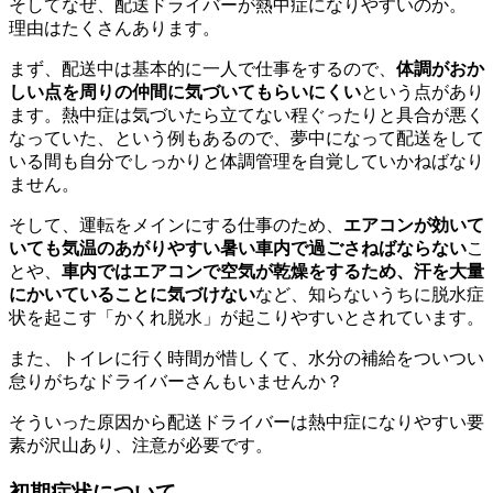
そしてなぜ、配送ドライバーが熱中症になりやすいのか。
理由はたくさんあります。
まず、配送中は基本的に一人で仕事をするので、
体調がおか
しい点を周りの仲間に気づいてもらいにくい
という点があり
ます。熱中症は気づいたら立てない程ぐったりと具合が悪く
なっていた、という例もあるので、夢中になって配送をして
いる間も自分でしっかりと体調管理を自覚していかねばなり
ません。
そして、運転をメインにする仕事のため、
エアコンが効いて
いても気温のあがりやすい暑い車内で過ごさねばならない
こ
とや、
車内ではエアコンで空気が乾燥をするため、汗を大量
にかいていることに気づけない
など、知らないうちに脱水症
状を起こす「かくれ脱水」が起こりやすいとされています。
また、トイレに行く時間が惜しくて、水分の補給をついつい
怠りがちなドライバーさんもいませんか？
そういった原因から配送ドライバーは熱中症になりやすい要
素が沢山あり、注意が必要です。
初期症状について