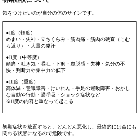
気をつけたいのが自分の体のサインです。
●I度（軽度）
めまい・失神・立ちくらみ・筋肉痛・筋肉の硬直（こむ
ら返り）・大量の発汗
●II度（中等度）
頭痛・吐き気・嘔吐・下痢・虚脱感・失神・気分の不
快・判断力や集中力の低下
●III度（重度）
高体温・意識障害・けいれん・手足の運動障害・おかし
な言動や行動・過呼吸・ショック症状など
※II度の内容と重なって起こる
初期症状を放置すると、どんどん悪化し、最終的には命にも
関わる状態になるので危険です。